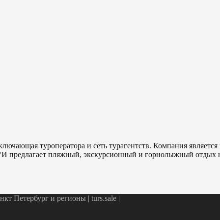
ключающая туроператора и сеть турагентств. Компания являетс
ТУИ предлагает пляжный, экскурсионный и горнолыжный отдых н
т Петербург и регионы | turs.sale
|