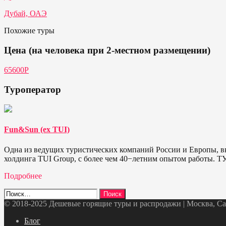
Дубай, ОАЭ
Похожие туры
Цена (на человека при 2-местном размещении)
65600P
Туроператор
Fun&Sun (ex TUI)
Одна из ведущих туристических компаний России и Европы, в
холдинга TUI Group, с более чем 40−летним опытом работы. 
Подробнее
Найти:
© 2018-2025 Дешевые горящие туры и распродажи | Москва, Санк
Telegram
VK
OK
Twitter
Блог