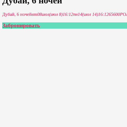
Дубай, 6 ночей
Дубай, 6 ночей
вт
08
июл
(июл 8)
16:12
пн
14
(июл 14)
16:12
65600P
О
Забронировать