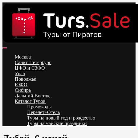
Skip
to
content
Поиск и бронирование туров онлайн от всех туроператоров.
Горящие туры из Москвы, Спб и Регионов 2025 ✈ Turs.sale
Низкие цены на путевки 3-7-10 ночей все включено, отдых на
Москва
море. Распродажа экскурсионных и горнолыжных туров.
Санкт-Петербург
Обновление каждый день. Официальный сайт Тур Сейл
ЦФО и СЗФО
Урал
Поволжье
ЮФО
Сибирь
Дальний Восток
Каталог Туров
Промокоды
Перелет+Отель
Туры на новый год и рождество
Туры на майские праздники
Telegram
VK
OK
Twitter