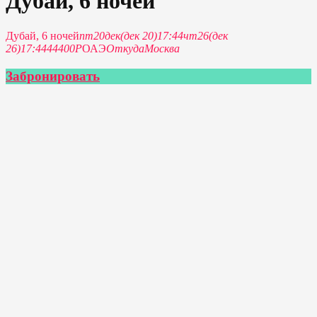
Дубай, 6 ночей
Дубай, 6 ночей
пт
20
дек
(дек 20)
17:44
чт
26
(дек
26)
17:44
44400Р
ОАЭ
Откуда
Москва
Забронировать