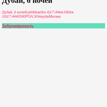
Дубай, 6 ночей
Дубай, 6 ночей
ср
04
дек
(дек 4)
17:44
вт
10
(дек
10)
17:44
40500Р
ОАЭ
Откуда
Москва
Забронировать