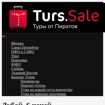
Skip
to
content
Поиск и бронирование туров онлайн от всех туроператоров.
Горящие туры из Москвы, Спб и Регионов 2025 ✈ Turs.sale
Низкие цены на путевки 3-7-10 ночей все включено, отдых на
Москва
море. Распродажа экскурсионных и горнолыжных туров.
Санкт-Петербург
Обновление каждый день. Официальный сайт Тур Сейл
ЦФО и СЗФО
Урал
Поволжье
ЮФО
Сибирь
Дальний Восток
Каталог Туров
Промокоды
Перелет+Отель
Туры на новый год и рождество
Туры на майские праздники
Telegram
VK
OK
Twitter