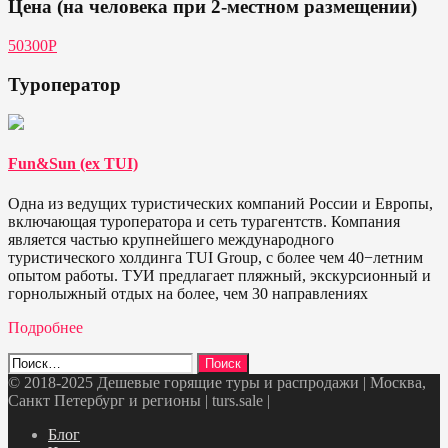
Цена (на человека при 2-местном размещении)
50300Р
Туроператор
Fun&Sun (ex TUI)
Одна из ведущих туристических компаний России и Европы,
включающая туроператора и сеть турагентств. Компания
является частью крупнейшего международного
туристического холдинга TUI Group, с более чем 40−летним
опытом работы. ТУИ предлагает пляжный, экскурсионный и
горнолыжный отдых на более, чем 30 направлениях
Подробнее
Найти:
© 2018-2025 Дешевые горящие туры и распродажи | Москва,
Санкт Петербург и регионы | turs.sale
|
Telegram
VK
OK
Twitter
Блог