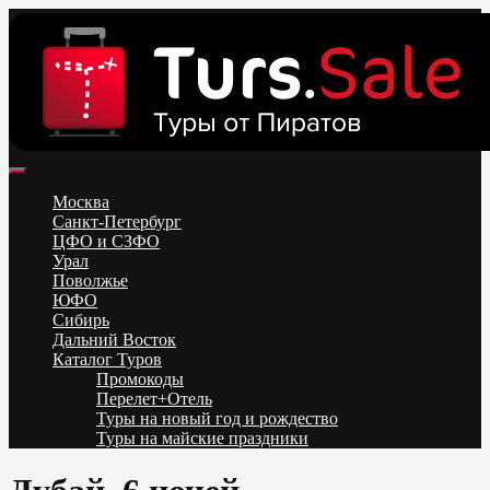
Skip
to
content
Поиск и бронирование туров онлайн от всех туроператоров.
Горящие туры из Москвы, Спб и Регионов 2025 ✈ Turs.sale
Низкие цены на путевки 3-7-10 ночей все включено, отдых на
Москва
море. Распродажа экскурсионных и горнолыжных туров.
Санкт-Петербург
Обновление каждый день. Официальный сайт Тур Сейл
ЦФО и СЗФО
Урал
Поволжье
ЮФО
Сибирь
Дальний Восток
Каталог Туров
Промокоды
Перелет+Отель
Туры на новый год и рождество
Туры на майские праздники
Telegram
VK
OK
Twitter