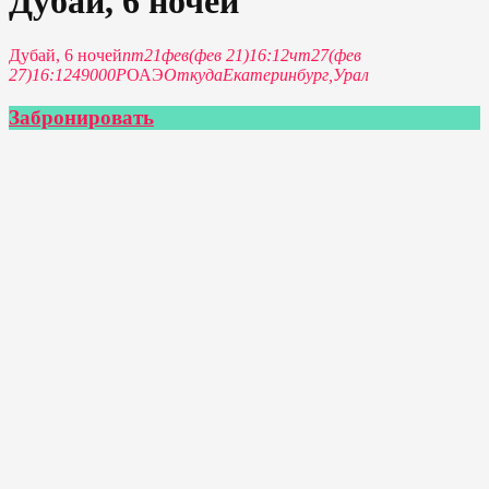
Дубай, 6 ночей
Дубай, 6 ночей
пт
21
фев
(фев 21)
16:12
чт
27
(фев
27)
16:12
49000Р
ОАЭ
Откуда
Екатеринбург,
Урал
Забронировать