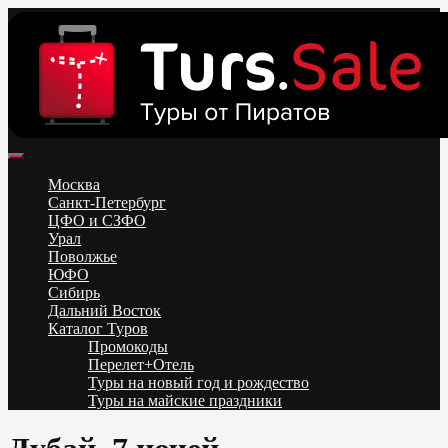
Skip
to
content
Поиск и бронирование туров онлайн от всех туроператоров.
Горящие туры из Москвы, Спб и Регионов 2025 ✈ Turs.sale
Низкие цены на путевки 3-7-10 ночей все включено, отдых на
Москва
море. Распродажа экскурсионных и горнолыжных туров.
Санкт-Петербург
Обновление каждый день. Официальный сайт Тур Сейл
ЦФО и СЗФО
Урал
Поволжье
ЮФО
Сибирь
Дальний Восток
Каталог Туров
Промокоды
Перелет+Отель
Туры на новый год и рождество
Туры на майские праздники
Telegram
VK
OK
Twitter