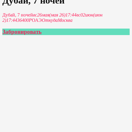
Дубай, 7 ночей
Дубай, 7 ночей
вс
26
мая
(мая 26)
17:44
вс
02
июн
(июн
2)
17:44
36400Р
ОАЭ
Откуда
Москва
Забронировать