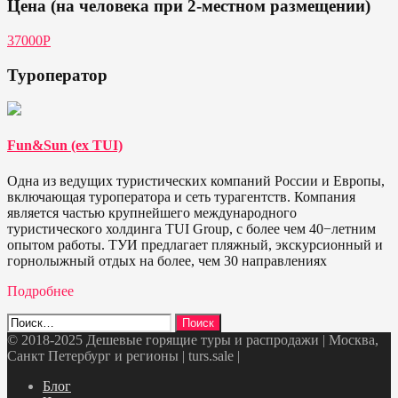
Цена (на человека при 2-местном размещении)
37000Р
Туроператор
Fun&Sun (ex TUI)
Одна из ведущих туристических компаний России и Европы,
включающая туроператора и сеть турагентств. Компания
является частью крупнейшего международного
туристического холдинга TUI Group, с более чем 40−летним
опытом работы. ТУИ предлагает пляжный, экскурсионный и
горнолыжный отдых на более, чем 30 направлениях
Подробнее
Найти:
© 2018-2025 Дешевые горящие туры и распродажи | Москва,
Санкт Петербург и регионы | turs.sale
|
Telegram
VK
OK
Twitter
Блог