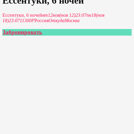
Ессентуки, 6 ночей
Ессентуки, 6 ночей
вт
12
ноя
(ноя 12)
23:07
пн
18
(ноя
18)
23:07
11300Р
Россия
Откуда
Москва
Забронировать