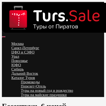
Skip
to
content
Поиск и бронирование туров онлайн от всех туроператоров.
Горящие туры из Москвы, Спб и Регионов 2025 ✈ Turs.sale
Низкие цены на путевки 3-7-10 ночей все включено, отдых на
Москва
море. Распродажа экскурсионных и горнолыжных туров.
Санкт-Петербург
Обновление каждый день. Официальный сайт Тур Сейл
ЦФО и СЗФО
Урал
Поволжье
ЮФО
Сибирь
Дальний Восток
Каталог Туров
Промокоды
Перелет+Отель
Туры на новый год и рождество
Туры на майские праздники
Telegram
VK
OK
Twitter