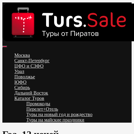
Skip
to
content
Поиск и бронирование туров онлайн от всех туроператоров.
Горящие туры из Москвы, Спб и Регионов 2025 ✈ Turs.sale
Низкие цены на путевки 3-7-10 ночей все включено, отдых на
Москва
море. Распродажа экскурсионных и горнолыжных туров.
Санкт-Петербург
Обновление каждый день. Официальный сайт Тур Сейл
ЦФО и СЗФО
Урал
Поволжье
ЮФО
Сибирь
Дальний Восток
Каталог Туров
Промокоды
Перелет+Отель
Туры на новый год и рождество
Туры на майские праздники
Telegram
VK
OK
Twitter