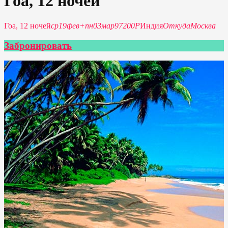
Гоа, 12 ночей
Гоа, 12 ночей
ср
19
фев
+
пн
03
мар
97200Р
Индия
Откуда
Москва
Забронировать