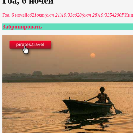
Гоа, 6 ночей
Гоа, 6 ночей
сб
21
окт
(окт 21)
19:33
сб
28
(окт 28)
19:33
54200Р
Инд
Забронировать