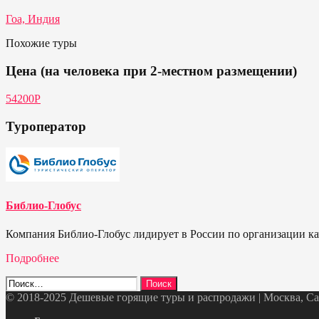
Гоа, Индия
Похожие туры
Цена (на человека при 2-местном размещении)
54200Р
Туроператор
Библио-Глобус
Компания Библио-Глобус лидирует в России по организации кач
Подробнее
Найти:
© 2018-2025 Дешевые горящие туры и распродажи | Москва, Санк
Telegram
VK
OK
Twitter