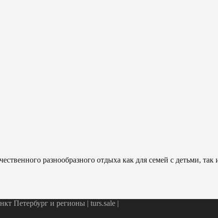
ественного разнообразного отдыха как для семей с детьми, так
т Петербург и регионы | turs.sale
|