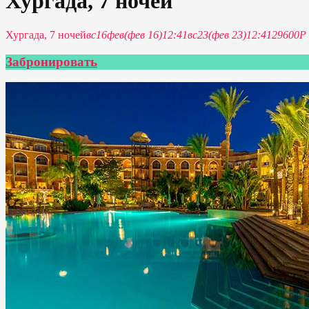
Хургада, 7 ночей
Хургада, 7 ночей
вс
16
фев
(фев 16)
12:41
вс
23
(фев 23)
12:41
29600Р
Забронировать