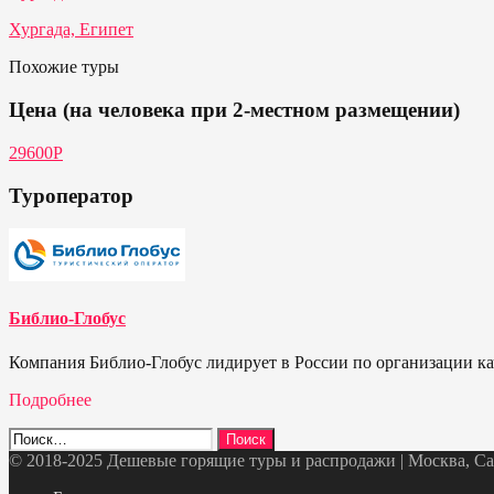
Хургада, Египет
Похожие туры
Цена (на человека при 2-местном размещении)
29600Р
Туроператор
Библио-Глобус
Компания Библио-Глобус лидирует в России по организации кач
Подробнее
Найти:
© 2018-2025 Дешевые горящие туры и распродажи | Москва, Санк
Telegram
VK
OK
Twitter