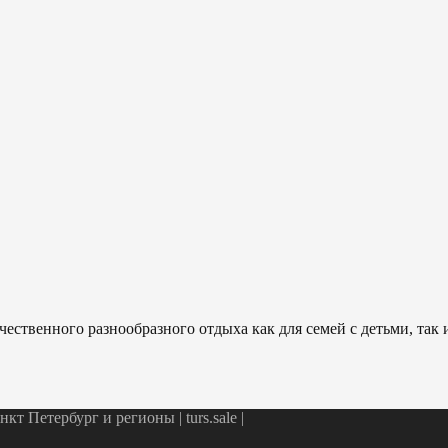
ественного разнообразного отдыха как для семей с детьми, так
т Петербург и регионы | turs.sale
|