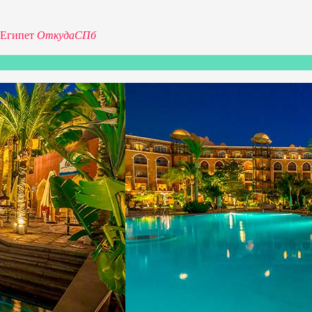
Египет
Откуда
СПб