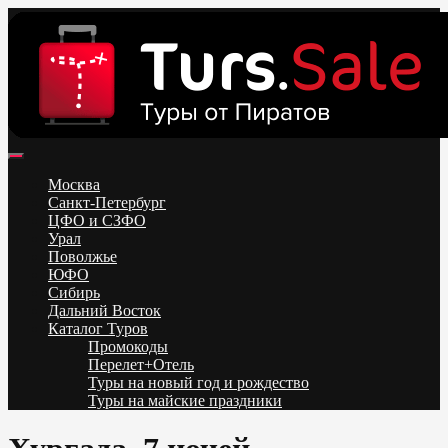
Skip
to
content
Поиск и бронирование туров онлайн от всех туроператоров.
Горящие туры из Москвы, Спб и Регионов 2025 ✈ Turs.sale
Низкие цены на путевки 3-7-10 ночей все включено, отдых на
Москва
море. Распродажа экскурсионных и горнолыжных туров.
Санкт-Петербург
Обновление каждый день. Официальный сайт Тур Сейл
ЦФО и СЗФО
Урал
Поволжье
ЮФО
Сибирь
Дальний Восток
Каталог Туров
Промокоды
Перелет+Отель
Туры на новый год и рождество
Туры на майские праздники
Telegram
VK
OK
Twitter