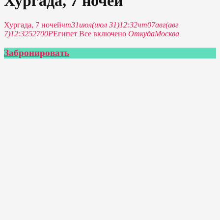
Хургада, 7 ночей
Хургада, 7 ночей
чт
31
июл
(июл 31)
12:32
чт
07
авг
(авг
7)
12:32
52700P
Египет Все включено
Откуда
Москва
Забронировать