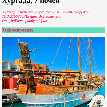
Хургада, 7 ночей
Хургада, 7 ночей
чт
29
фев
(фев 29)
13:27
чт
07
мар
(мар
7)
13:27
66800Р
Египет Все включено
Откуда
Екатеринбург,
Урал
Забронировать