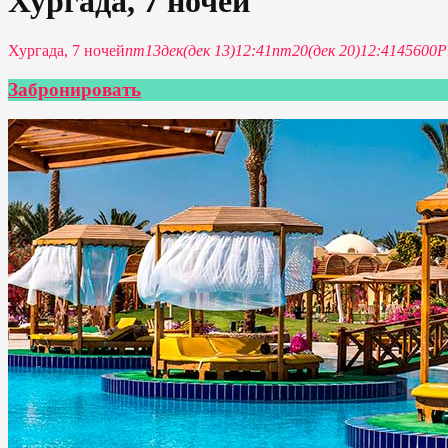
Хургада, 7 ночей
Хургада, 7 ночей
пт
13
дек
(дек 13)
12:41
пт
20
(дек 20)
12:41
45600Р
Забронировать