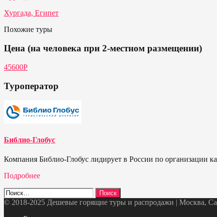
Хургада, Египет
Похожие туры
Цена (на человека при 2-местном размещении)
45600Р
Туроператор
Библио-Глобус
Компания Библио-Глобус лидирует в России по организации кач
Подробнее
Найти:
© 2018-2025 Дешевые горящие туры и распродажи | Москва, Санк
Telegram
VK
OK
Twitter