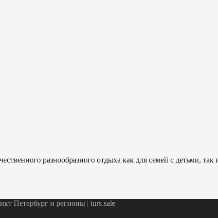
ественного разнообразного отдыха как для семей с детьми, так
т Петербург и регионы | turs.sale
|