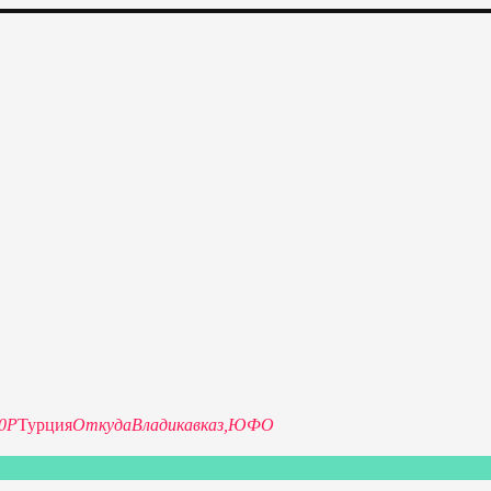
изкие цены на путевки 3-7-10 ночей все включено, отдых на мо
0Р
Турция
Откуда
Владикавказ,
ЮФО