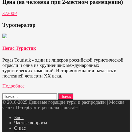
Цена (на человека при 2-местном размещении)
37200Р
Туроператор
Пегас Туристик
Pegas Touristik - один из лидеров российской туристической
отрасли и одна из крупнейших международных
туристических компаний. История компании началась в
последней четверти ХХ века.
Подробнее
Найти:
© 2018-2025 Дешевые горящие туры и распродажи | Москва,
Санкт Петербург и регионы | turs.sale
|
Telegram
VK
OK
Twitter
Блог
Частые вопросы
О нас