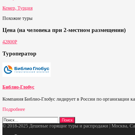
Кемер, Турция
Похожие туры
Цена (на человека при 2-местном размещении)
42800Р
Туроператор
Библио-Глобус
Компания Библио-Глобус лидирует в России по организации кач
Подробнее
Найти:
© 2018-2025 Дешевые горящие туры и распродажи | Москва, Санк
Telegram
VK
OK
Twitter