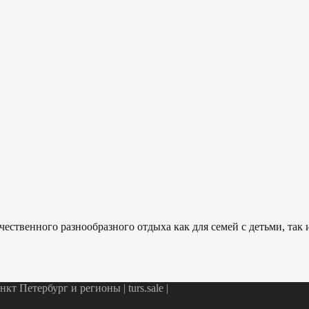
ественного разнообразного отдыха как для семей с детьми, так
т Петербург и регионы | turs.sale
|