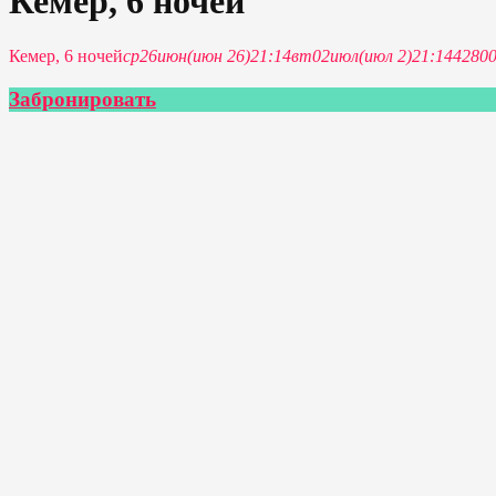
Кемер, 6 ночей
Кемер, 6 ночей
ср
26
июн
(июн 26)
21:14
вт
02
июл
(июл 2)
21:14
4280
Забронировать