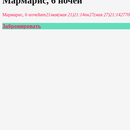
Мармарис, 6 ночей
Мармарис, 6 ночей
вт
21
мая
(мая 21)
21:14
пн
27
(мая 27)
21:14
277
Забронировать