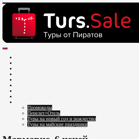
Skip
to
content
Поиск и бронирование туров онлайн от всех туроператоров. Н
Горящие туры из Москвы, Спб и Регионов 2025 ✈ Turs.sale
Обновление каждый день. Официальный сайт Тур Сейл
Москва
Санкт-Петербург
ЦФО и СЗФО
Урал
Поволжье
ЮФО
Сибирь
Дальний Восток
Каталог Туров
Промокоды
Перелет+Отель
Туры на новый год и рождество
Туры на майские праздники
Telegram
VK
OK
Twitter