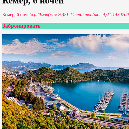
Кемер, 6 ночей
Кемер, 6 ночей
ср
29
мая
(мая 29)
21:14
вт
04
июн
(июн 4)
21:14
3970
Забронировать