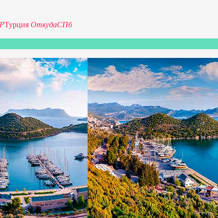
0Р
Турция
Откуда
СПб