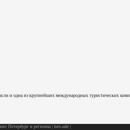
отрасли и одна из крупнейших международных туристических ком
т Петербург и регионы | turs.sale
|