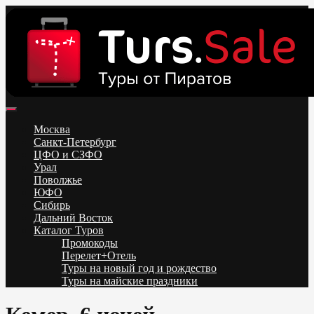
Skip
to
content
Поиск и бронирование туров онлайн от всех туроператоров.
Горящие туры из Москвы, Спб и Регионов 2025 ✈ Turs.sale
Низкие цены на путевки 3-7-10 ночей все включено, отдых на
Москва
море. Распродажа экскурсионных и горнолыжных туров.
Санкт-Петербург
Обновление каждый день. Официальный сайт Тур Сейл
ЦФО и СЗФО
Урал
Поволжье
ЮФО
Сибирь
Дальний Восток
Каталог Туров
Промокоды
Перелет+Отель
Туры на новый год и рождество
Туры на майские праздники
Telegram
VK
OK
Twitter