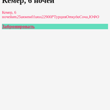
Кемер, 6 ночей
Кемер, 6
ночей
вт
25
июн
пн
01
июл
22900Р
Турция
Откуда
Сочи,
ЮФО
Забронировать