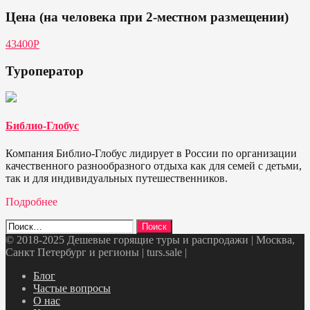
Цена (на человека при 2-местном размещении)
43400Р
Туроператор
Библио-Глобус
Компания Библио-Глобус лидирует в России по организации
качественного разнообразного отдыха как для семей с детьми,
так и для индивидуальных путешественников.
Подробнее
Найти:
© 2018-2025 Дешевые горящие туры и распродажи | Москва,
Санкт Петербург и регионы | turs.sale
|
Telegram
VK
OK
Twitter
Блог
Частые вопросы
О нас