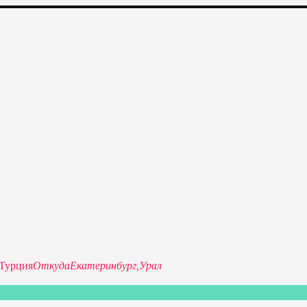
изкие цены на путевки 3-7-10 ночей все включено, отдых на мо
Турция
Откуда
Екатеринбург,
Урал