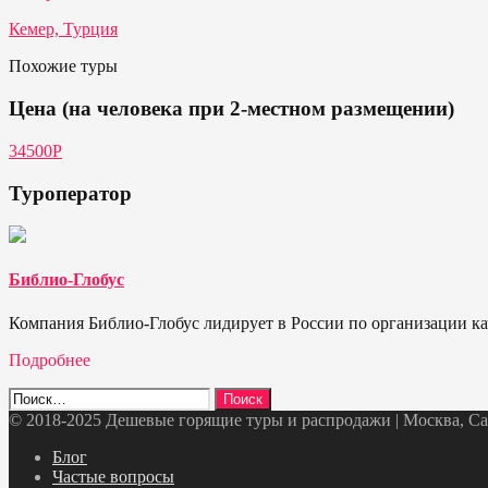
Кемер, Турция
Похожие туры
Цена (на человека при 2-местном размещении)
34500Р
Туроператор
Библио-Глобус
Компания Библио-Глобус лидирует в России по организации кач
Подробнее
Найти:
© 2018-2025 Дешевые горящие туры и распродажи | Москва, Санк
Telegram
VK
OK
Twitter
Блог
Частые вопросы