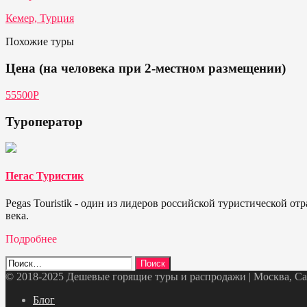
Кемер, Турция
Похожие туры
Цена (на человека при 2-местном размещении)
55500Р
Туроператор
Пегас Туристик
Pegas Touristik - один из лидеров российской туристической 
века.
Подробнее
Найти:
© 2018-2025 Дешевые горящие туры и распродажи | Москва, Санк
Telegram
VK
OK
Twitter
Блог