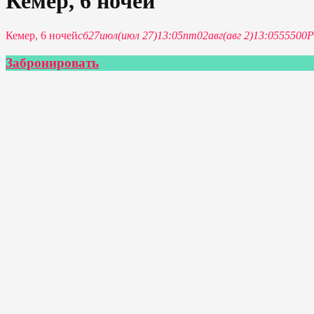
Кемер, 6 ночей
Кемер, 6 ночей
сб
27
июл
(июл 27)
13:05
пт
02
авг
(авг 2)
13:05
55500Р
Забронировать