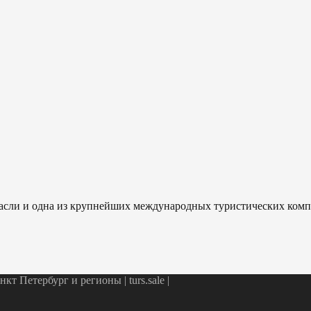
отрасли и одна из крупнейших международных туристических ком
т Петербург и регионы | turs.sale
|