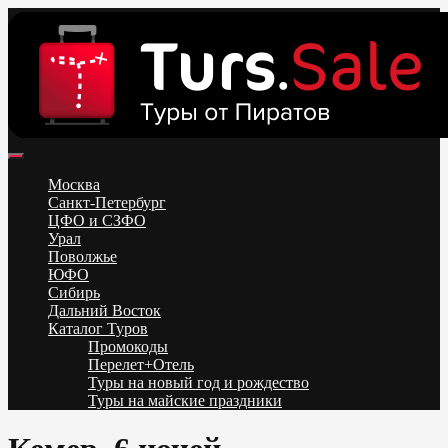
Skip
to
content
Поиск и бронирование туров онлайн от всех туроператоров.
Горящие туры из Москвы, Спб и Регионов 2025 ✈ Turs.sale
Низкие цены на путевки 3-7-10 ночей все включено, отдых на
Москва
море. Распродажа экскурсионных и горнолыжных туров.
Санкт-Петербург
Обновление каждый день. Официальный сайт Тур Сейл
ЦФО и СЗФО
Урал
Поволжье
ЮФО
Сибирь
Дальний Восток
Каталог Туров
Промокоды
Перелет+Отель
Туры на новый год и рождество
Туры на майские праздники
Telegram
VK
OK
Twitter