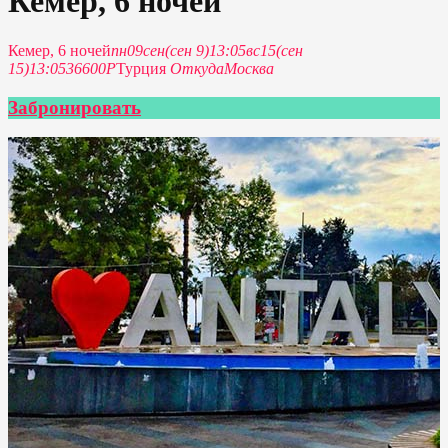
Кемер, 6 ночей
Кемер, 6 ночей
пн
09
сен
(сен 9)
13:05
вс
15
(сен
15)
13:05
36600Р
Турция
Откуда
Москва
Забронировать