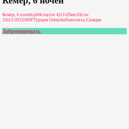
Кемер, 6 ночей
Кемер, 6 ночей
ср
04
сен
(сен 4)
13:05
вт
10
(сен
10)
13:05
53300Р
Турция
Откуда
Поволжье,
Самара
Забронировать