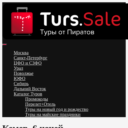
Skip
to
content
Поиск и бронирование туров онлайн от всех туроператоров.
Горящие туры из Москвы, Спб и Регионов 2025 ✈ Turs.sale
Низкие цены на путевки 3-7-10 ночей все включено, отдых на
Москва
море. Распродажа экскурсионных и горнолыжных туров.
Санкт-Петербург
Обновление каждый день. Официальный сайт Тур Сейл
ЦФО и СЗФО
Урал
Поволжье
ЮФО
Сибирь
Дальний Восток
Каталог Туров
Промокоды
Перелет+Отель
Туры на новый год и рождество
Туры на майские праздники
Telegram
VK
OK
Twitter