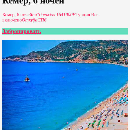
Кемер, 6 ночей
Кемер, 6 ночей
пн
10
июл
+
вс
16
41900Р
Турция Все
включено
Откуда
СПб
Забронировать