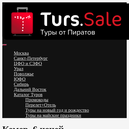
Skip
to
content
Поиск и бронирование туров онлайн от всех туроператоров.
Горящие туры из Москвы, Спб и Регионов 2025 ✈ Turs.sale
Низкие цены на путевки 3-7-10 ночей все включено, отдых на
Москва
море. Распродажа экскурсионных и горнолыжных туров.
Санкт-Петербург
Обновление каждый день. Официальный сайт Тур Сейл
ЦФО и СЗФО
Урал
Поволжье
ЮФО
Сибирь
Дальний Восток
Каталог Туров
Промокоды
Перелет+Отель
Туры на новый год и рождество
Туры на майские праздники
Telegram
VK
OK
Twitter