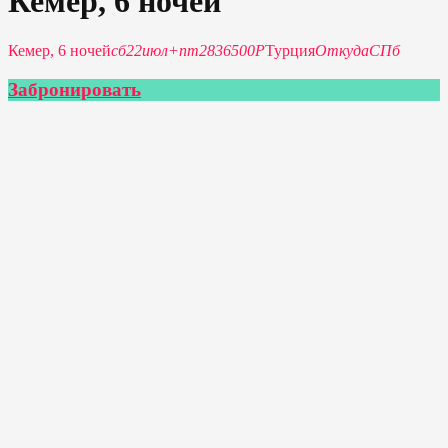
Кемер, 6 ночей
Кемер, 6 ночей
сб
22
июл
+
пт
28
36500Р
Турция
Откуда
СПб
Забронировать