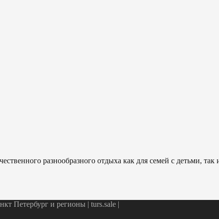
ественного разнообразного отдыха как для семей с детьми, так
т Петербург и регионы | turs.sale
|