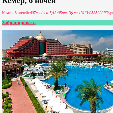
Кемер, 6 ночей
Кемер, 6 ночей
сб
07
сен
(сен 7)
13:05
пт
13
(сен 13)
13:05
35200Р
Тур
Забронировать