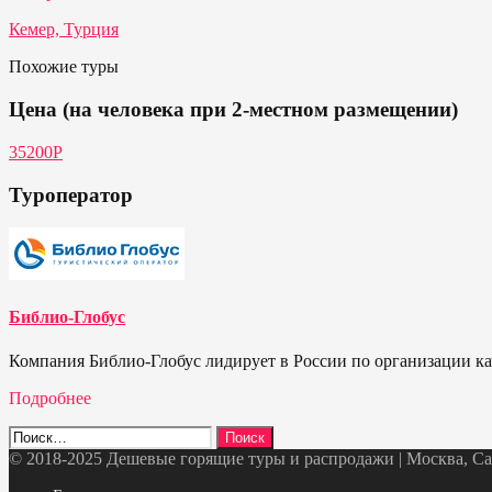
Кемер, Турция
Похожие туры
Цена (на человека при 2-местном размещении)
35200Р
Туроператор
Библио-Глобус
Компания Библио-Глобус лидирует в России по организации кач
Подробнее
Найти:
© 2018-2025 Дешевые горящие туры и распродажи | Москва, Санк
Telegram
VK
OK
Twitter