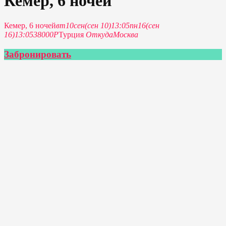
Кемер, 6 ночей
Кемер, 6 ночей
вт
10
сен
(сен 10)
13:05
пн
16
(сен
16)
13:05
38000Р
Турция
Откуда
Москва
Забронировать