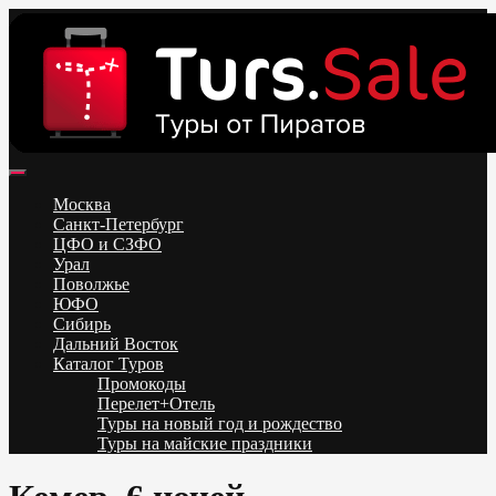
Skip
to
content
Поиск и бронирование туров онлайн от всех туроператоров.
Горящие туры из Москвы, Спб и Регионов 2025 ✈ Turs.sale
Низкие цены на путевки 3-7-10 ночей все включено, отдых на
Москва
море. Распродажа экскурсионных и горнолыжных туров.
Санкт-Петербург
Обновление каждый день. Официальный сайт Тур Сейл
ЦФО и СЗФО
Урал
Поволжье
ЮФО
Сибирь
Дальний Восток
Каталог Туров
Промокоды
Перелет+Отель
Туры на новый год и рождество
Туры на майские праздники
Telegram
VK
OK
Twitter