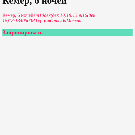
Кемер, 6 ночей
Кемер, 6 ночей
вт
10
дек
(дек 10)
18:13
пн
16
(дек
16)
18:13
40500Р
Турция
Откуда
Москва
Забронировать