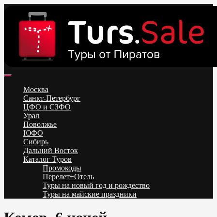
Skip
to
content
Поиск и бронирование туров онлайн от всех туроператоров.
Горящие туры из Москвы, Спб и Регионов 2025 ✈ Turs.sale
Низкие цены на путевки 3-7-10 ночей все включено, отдых на
Москва
море. Распродажа экскурсионных и горнолыжных туров.
Санкт-Петербург
Обновление каждый день. Официальный сайт Тур Сейл
ЦФО и СЗФО
Урал
Поволжье
ЮФО
Сибирь
Дальний Восток
Каталог Туров
Промокоды
Перелет+Отель
Туры на новый год и рождество
Туры на майские праздники
Telegram
VK
OK
Twitter