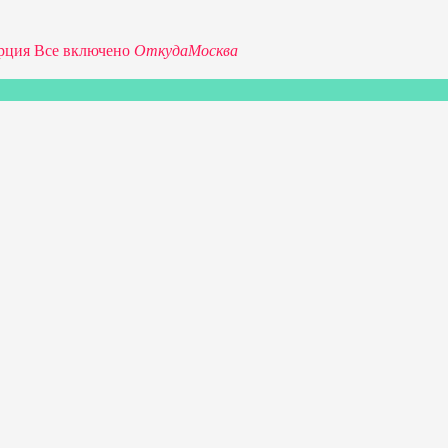
рция Все включено
Откуда
Москва