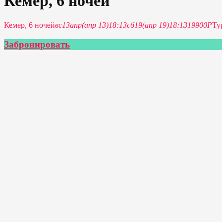
Кемер, 6 ночей
Кемер, 6 ночей
вс
13
апр
(апр 13)
18:13
сб
19
(апр 19)
18:13
19900P
Ту
Забронировать