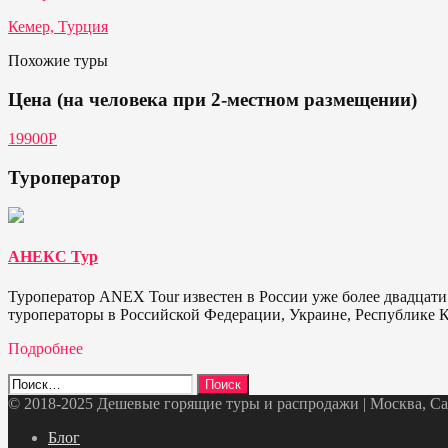
Кемер, Турция
Похожие туры
Цена (на человека при 2-местном размещении)
19900P
Туроператор
АНЕКС Тур
Туроператор ANEX Tour известен в России уже более двадцати
туроператоры в Российской Федерации, Украине, Республике К
Подробнее
Найти:
© 2018-2025 Дешевые горящие туры и распродажи | Москва, Санк
Telegram
VK
OK
Twitter
Блог