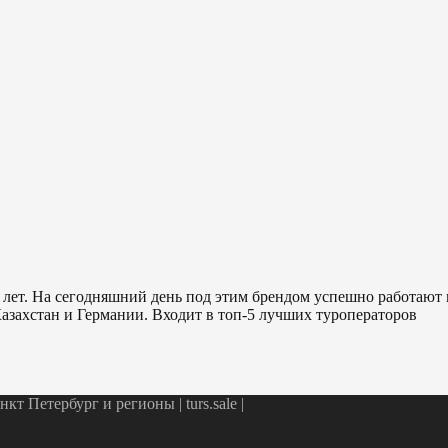
 лет. На сегодняшний день под этим брендом успешно работают
азахстан и Германии. Входит в топ-5 лучших туроператоров
т Петербург и регионы | turs.sale
|