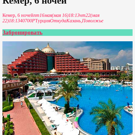
Кемер, 6 ночей
Кемер, 6 ночей
пт
16
мая
(мая 16)
18:13
чт
22
(мая
22)
18:13
40700P
Турция
Откуда
Казань,
Поволжье
Забронировать