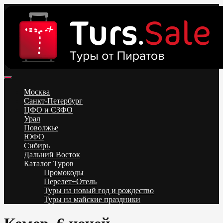
Skip
to
content
Поиск и бронирование туров онлайн от всех туроператоров.
Горящие туры из Москвы, Спб и Регионов 2025 ✈ Turs.sale
Низкие цены на путевки 3-7-10 ночей все включено, отдых на
Москва
море. Распродажа экскурсионных и горнолыжных туров.
Санкт-Петербург
Обновление каждый день. Официальный сайт Тур Сейл
ЦФО и СЗФО
Урал
Поволжье
ЮФО
Сибирь
Дальний Восток
Каталог Туров
Промокоды
Перелет+Отель
Туры на новый год и рождество
Туры на майские праздники
Telegram
VK
OK
Twitter