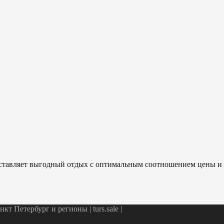
ставляет выгодный отдых с оптимальным соотношением цены и 
т Петербург и регионы | turs.sale
|