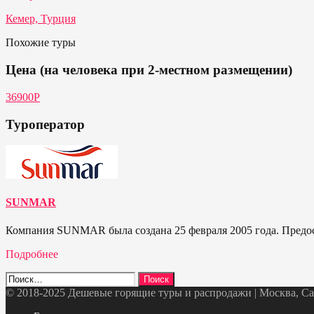
Кемер, Турция
Похожие туры
Цена (на человека при 2-местном размещении)
36900Р
Туроператор
SUNMAR
Компания SUNMAR была создана 25 февраля 2005 года. Предо
Подробнее
Найти:
© 2018-2025 Дешевые горящие туры и распродажи | Москва, Санк
Telegram
VK
OK
Twitter