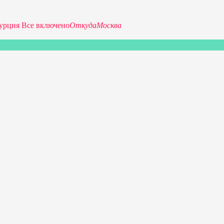
урция Все включено
Откуда
Москва