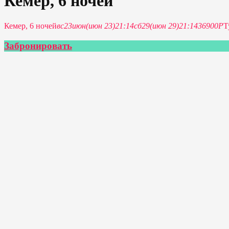
Кемер, 6 ночей
Кемер, 6 ночей
вс
23
июн
(июн 23)
21:14
сб
29
(июн 29)
21:14
36900Р
Т
Забронировать