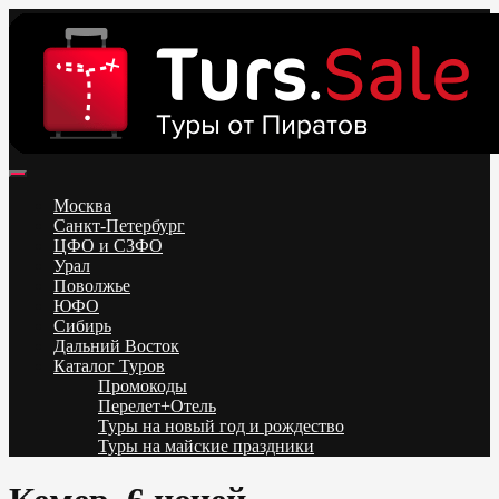
Skip
to
content
Поиск и бронирование туров онлайн от всех туроператоров.
Горящие туры из Москвы, Спб и Регионов 2025 ✈ Turs.sale
Низкие цены на путевки 3-7-10 ночей все включено, отдых на
Москва
море. Распродажа экскурсионных и горнолыжных туров.
Санкт-Петербург
Обновление каждый день. Официальный сайт Тур Сейл
ЦФО и СЗФО
Урал
Поволжье
ЮФО
Сибирь
Дальний Восток
Каталог Туров
Промокоды
Перелет+Отель
Туры на новый год и рождество
Туры на майские праздники
Telegram
VK
OK
Twitter