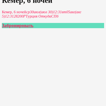
Кемер, 6 ночей
Кемер, 6 ночей
ср
30
июл
(июл 30)
12:31
вт
05
авг
(авг
5)
12:31
28200P
Турция
Откуда
СПб
Забронировать