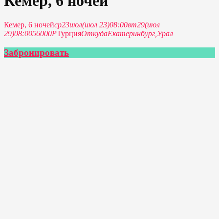
Кемер, 6 ночей
Кемер, 6 ночей
ср
23
июл
(июл 23)
08:00
вт
29
(июл
29)
08:00
56000P
Турция
Откуда
Екатеринбург,
Урал
Забронировать