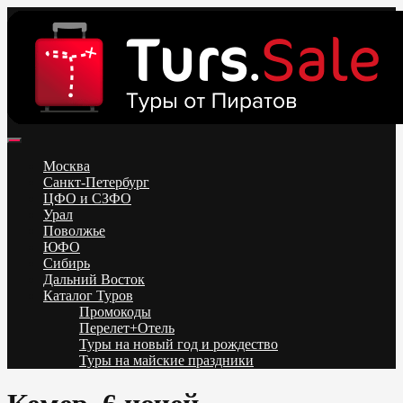
Skip
to
content
Поиск и бронирование туров онлайн от всех туроператоров.
Горящие туры из Москвы, Спб и Регионов 2025 ✈ Turs.sale
Низкие цены на путевки 3-7-10 ночей все включено, отдых на
Москва
море. Распродажа экскурсионных и горнолыжных туров.
Санкт-Петербург
Обновление каждый день. Официальный сайт Тур Сейл
ЦФО и СЗФО
Урал
Поволжье
ЮФО
Сибирь
Дальний Восток
Каталог Туров
Промокоды
Перелет+Отель
Туры на новый год и рождество
Туры на майские праздники
Telegram
VK
OK
Twitter