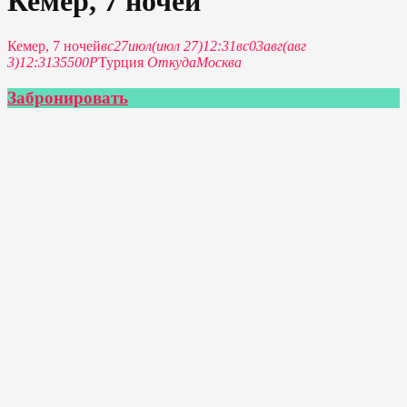
Кемер, 7 ночей
Кемер, 7 ночей
вс
27
июл
(июл 27)
12:31
вс
03
авг
(авг
3)
12:31
35500P
Турция
Откуда
Москва
Забронировать