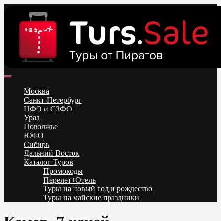
Skip
to
content
Поиск и бронирование туров онлайн от всех туроператоров.
Горящие туры из Москвы, Спб и Регионов 2025 ✈ Turs.sale
Низкие цены на путевки 3-7-10 ночей все включено, отдых на
Москва
море. Распродажа экскурсионных и горнолыжных туров.
Санкт-Петербург
Обновление каждый день. Официальный сайт Тур Сейл
ЦФО и СЗФО
Урал
Поволжье
ЮФО
Сибирь
Дальний Восток
Каталог Туров
Промокоды
Перелет+Отель
Туры на новый год и рождество
Туры на майские праздники
Telegram
VK
OK
Twitter