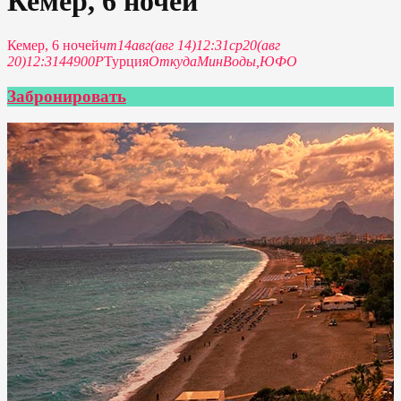
Кемер, 6 ночей
Кемер, 6 ночей
чт
14
авг
(авг 14)
12:31
ср
20
(авг
20)
12:31
44900P
Турция
Откуда
МинВоды,
ЮФО
Забронировать