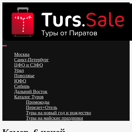
Skip
to
content
Поиск и бронирование туров онлайн от всех туроператоров.
Горящие туры из Москвы, Спб и Регионов 2025 ✈ Turs.sale
Низкие цены на путевки 3-7-10 ночей все включено, отдых на
Москва
море. Распродажа экскурсионных и горнолыжных туров.
Санкт-Петербург
Обновление каждый день. Официальный сайт Тур Сейл
ЦФО и СЗФО
Урал
Поволжье
ЮФО
Сибирь
Дальний Восток
Каталог Туров
Промокоды
Перелет+Отель
Туры на новый год и рождество
Туры на майские праздники
Telegram
VK
OK
Twitter