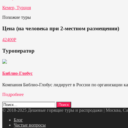
Кемер, Турция
Похожие туры
Цена (на человека при 2-местном размещении)
42400Р
Туроператор
Библио-Глобус
Компания Библио-Глобус лидирует в России по организации кач
Подробнее
Найти:
© 2018-2025 Дешевые горящие туры и распродажи | Москва, Санк
Telegram
VK
OK
Twitter
Блог
Частые вопросы