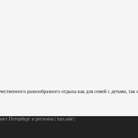
ественного разнообразного отдыха как для семей с детьми, так
т Петербург и регионы | turs.sale
|