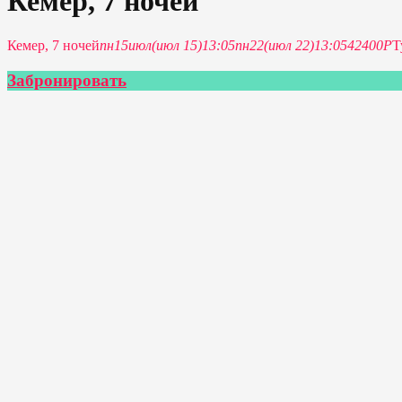
Кемер, 7 ночей
Кемер, 7 ночей
пн
15
июл
(июл 15)
13:05
пн
22
(июл 22)
13:05
42400Р
Т
Забронировать