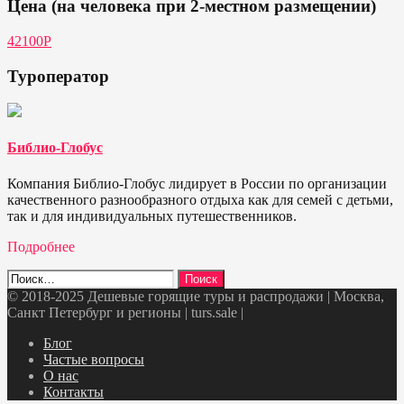
Цена (на человека при 2-местном размещении)
42100Р
Туроператор
Библио-Глобус
Компания Библио-Глобус лидирует в России по организации
качественного разнообразного отдыха как для семей с детьми,
так и для индивидуальных путешественников.
Подробнее
Найти:
© 2018-2025 Дешевые горящие туры и распродажи | Москва,
Санкт Петербург и регионы | turs.sale
|
Telegram
VK
OK
Twitter
Блог
Частые вопросы
О нас
Контакты