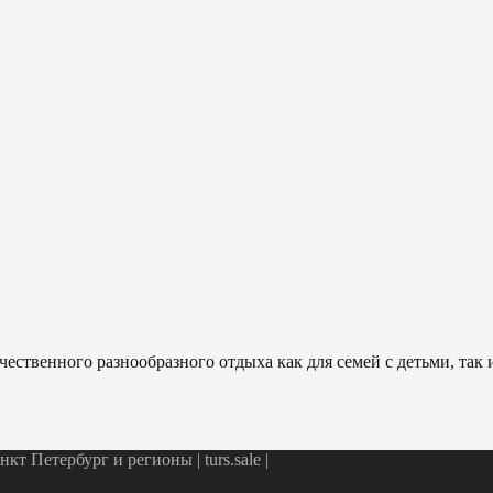
ественного разнообразного отдыха как для семей с детьми, так
т Петербург и регионы | turs.sale
|