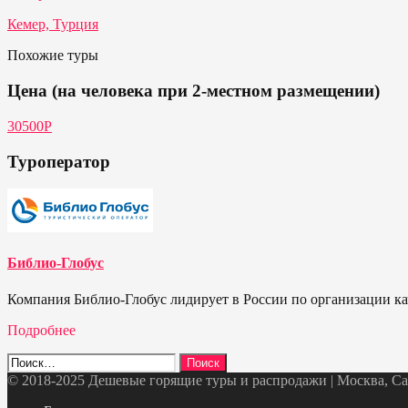
Кемер, Турция
Похожие туры
Цена (на человека при 2-местном размещении)
30500Р
Туроператор
Библио-Глобус
Компания Библио-Глобус лидирует в России по организации кач
Подробнее
Найти:
© 2018-2025 Дешевые горящие туры и распродажи | Москва, Санк
Telegram
VK
OK
Twitter