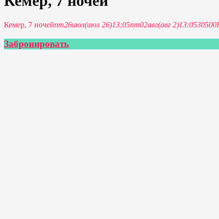
Кемер, 7 ночей
Кемер, 7 ночей
пт
26
июл
(июл 26)
13:05
пт
02
авг
(авг 2)
13:05
30500
Забронировать