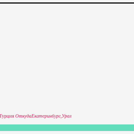
изкие цены на путевки 3-7-10 ночей все включено, отдых на мо
Турция
Откуда
Екатеринбург,
Урал