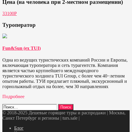
Цена (на человека при 2-местном размещении)
33100Р
Туроператор
Fun&Sun (ex TUI)
Одна из ведущих туристических компаний России и Европы,
включающая туроператора и сеть турагентств. Компания
является частью крупнейшего международного
туристического холдинга TUI Group, с более чем 40−летним
опытом работы. ТУИ предлагает пляжный, экскурсионный и
горнолыжный отдых на более, чем 30 направлениях
Подробнее
Найти:
© 2018-2025 Дешевые горящие туры и распродажи | Москва,
Санкт Петербург и регионы | turs.sale
|
Telegram
VK
OK
Twitter
Блог