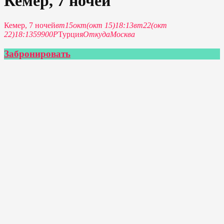
Кемер, 7 ночей
Кемер, 7 ночей
вт
15
окт
(окт 15)
18:13
вт
22
(окт
22)
18:13
59900Р
Турция
Откуда
Москва
Забронировать