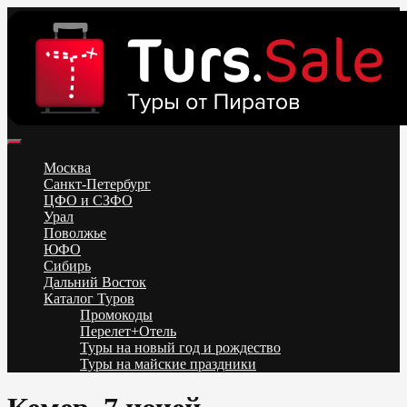
Skip
to
content
Поиск и бронирование туров онлайн от всех туроператоров.
Горящие туры из Москвы, Спб и Регионов 2025 ✈ Turs.sale
Низкие цены на путевки 3-7-10 ночей все включено, отдых на
Москва
море. Распродажа экскурсионных и горнолыжных туров.
Санкт-Петербург
Обновление каждый день. Официальный сайт Тур Сейл
ЦФО и СЗФО
Урал
Поволжье
ЮФО
Сибирь
Дальний Восток
Каталог Туров
Промокоды
Перелет+Отель
Туры на новый год и рождество
Туры на майские праздники
Telegram
VK
OK
Twitter