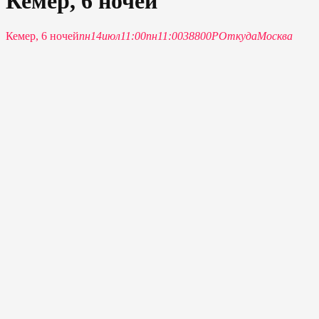
Кемер, 6 ночей
Кемер, 6 ночей
пн
14
июл
11:00
пн
11:00
38800P
Откуда
Москва