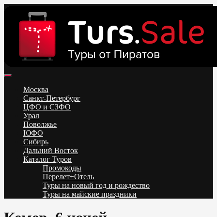
Skip
to
content
Поиск и бронирование туров онлайн от всех туроператоров.
Горящие туры из Москвы, Спб и Регионов 2025 ✈ Turs.sale
Низкие цены на путевки 3-7-10 ночей все включено, отдых на
Москва
море. Распродажа экскурсионных и горнолыжных туров.
Санкт-Петербург
Обновление каждый день. Официальный сайт Тур Сейл
ЦФО и СЗФО
Урал
Поволжье
ЮФО
Сибирь
Дальний Восток
Каталог Туров
Промокоды
Перелет+Отель
Туры на новый год и рождество
Туры на майские праздники
Telegram
VK
OK
Twitter