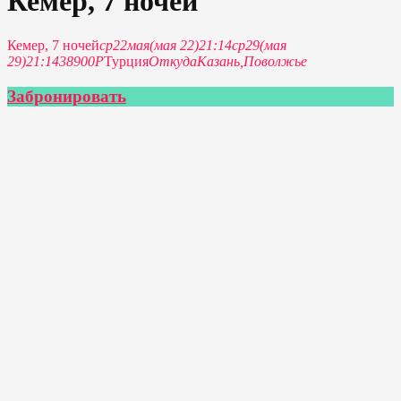
Кемер, 7 ночей
Кемер, 7 ночей
ср
22
мая
(мая 22)
21:14
ср
29
(мая
29)
21:14
38900Р
Турция
Откуда
Казань,
Поволжье
Забронировать