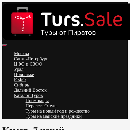
Skip
to
content
Поиск и бронирование туров онлайн от всех туроператоров.
Горящие туры из Москвы, Спб и Регионов 2025 ✈ Turs.sale
Низкие цены на путевки 3-7-10 ночей все включено, отдых на
Москва
море. Распродажа экскурсионных и горнолыжных туров.
Санкт-Петербург
Обновление каждый день. Официальный сайт Тур Сейл
ЦФО и СЗФО
Урал
Поволжье
ЮФО
Сибирь
Дальний Восток
Каталог Туров
Промокоды
Перелет+Отель
Туры на новый год и рождество
Туры на майские праздники
Telegram
VK
OK
Twitter