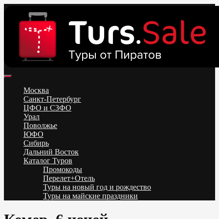
Skip
to
content
Поиск и бронирование туров онлайн от всех туроператоров.
Горящие туры из Москвы, Спб и Регионов 2025 ✈ Turs.sale
Низкие цены на путевки 3-7-10 ночей все включено, отдых на
Москва
море. Распродажа экскурсионных и горнолыжных туров.
Санкт-Петербург
Обновление каждый день. Официальный сайт Тур Сейл
ЦФО и СЗФО
Урал
Поволжье
ЮФО
Сибирь
Дальний Восток
Каталог Туров
Промокоды
Перелет+Отель
Туры на новый год и рождество
Туры на майские праздники
Telegram
VK
OK
Twitter