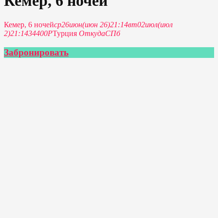
Кемер, 6 ночей
Кемер, 6 ночей
ср
26
июн
(июн 26)
21:14
вт
02
июл
(июл
2)
21:14
34400Р
Турция
Откуда
СПб
Забронировать