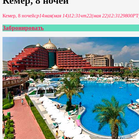
Кемер, 8 ночей
Кемер, 8 ночей
ср
14
мая
(мая 14)
12:31
чт
22
(мая 22)
12:31
29800P
Т
Забронировать