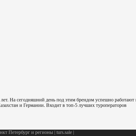
 лет. На сегодняшний день под этим брендом успешно работают
азахстан и Германии. Входит в топ-5 лучших туроператоров
т Петербург и регионы | turs.sale
|