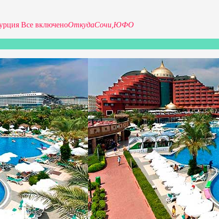
урция Все включено
Откуда
Сочи,
ЮФО