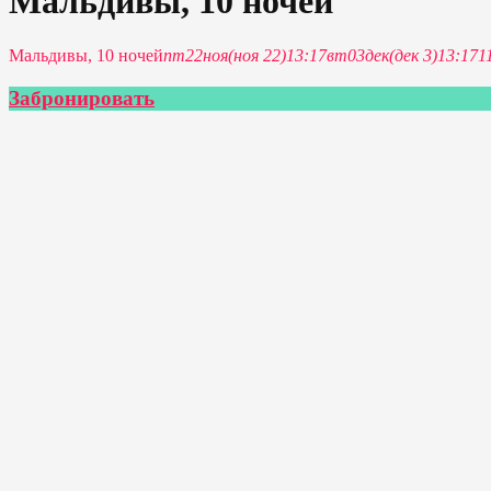
Мальдивы, 10 ночей
Мальдивы, 10 ночей
пт
22
ноя
(ноя 22)
13:17
вт
03
дек
(дек 3)
13:17
1
Забронировать