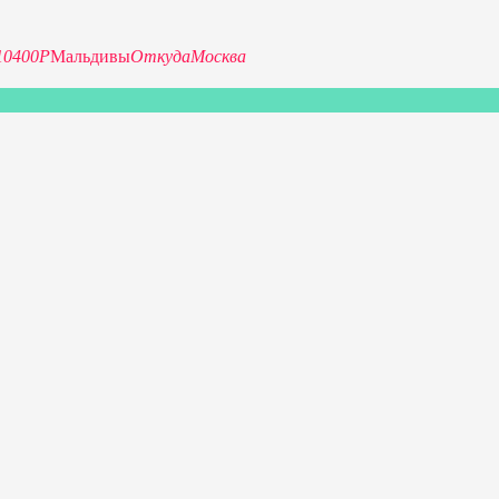
10400Р
Мальдивы
Откуда
Москва