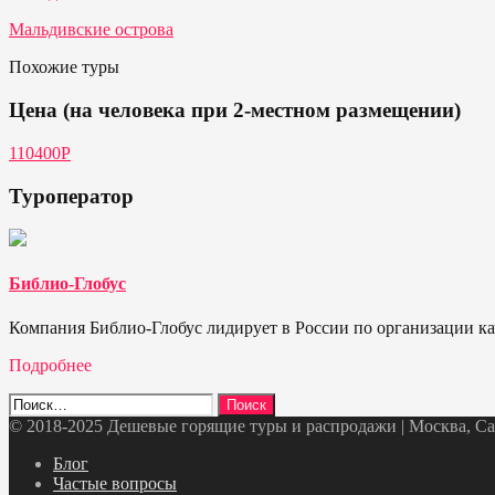
Мальдивские острова
Похожие туры
Цена (на человека при 2-местном размещении)
110400Р
Туроператор
Библио-Глобус
Компания Библио-Глобус лидирует в России по организации кач
Подробнее
Найти:
© 2018-2025 Дешевые горящие туры и распродажи | Москва, Санк
Telegram
VK
OK
Twitter
Блог
Частые вопросы