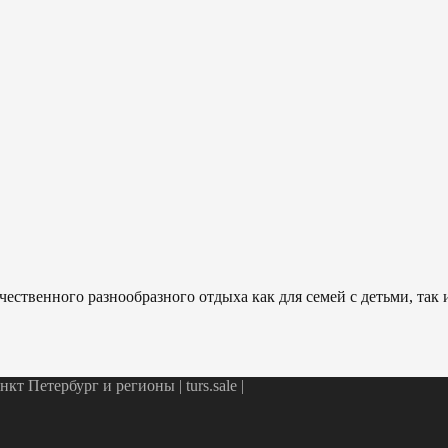
ественного разнообразного отдыха как для семей с детьми, так
т Петербург и регионы | turs.sale
|