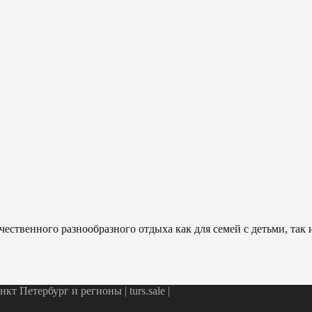
ественного разнообразного отдыха как для семей с детьми, так
т Петербург и регионы | turs.sale
|