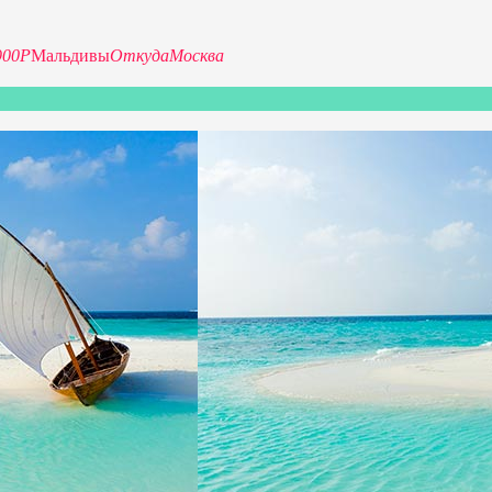
900Р
Мальдивы
Откуда
Москва