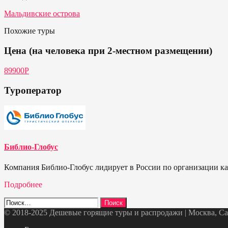
Мальдивские острова
Похожие туры
Цена (на человека при 2-местном размещении)
89900Р
Туроператор
Библио-Глобус
Компания Библио-Глобус лидирует в России по организации кач
Подробнее
Найти:
© 2018-2025 Дешевые горящие туры и распродажи | Москва, Санк
Telegram
VK
OK
Twitter