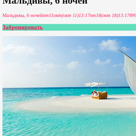
Мальдивы, 6 ночей
Мальдивы, 6 ночей
пт
11
окт
(окт 11)
13:17
пт
18
(окт 18)
13:17
89
Забронировать